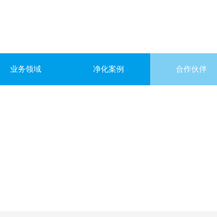
业务领域
净化案例
合作伙伴