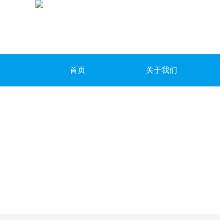
首页
关于我们