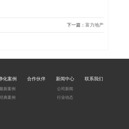
下一篇：
富力地产
净化案例
合作伙伴
新闻中心
联系我们
最新案例
公司新闻
经典案例
行业动态