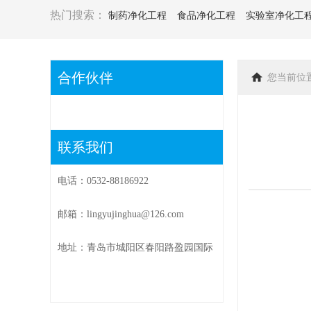
热门搜索：
制药净化工程
食品净化工程
实验室净化工
合作伙伴
您当前位
联系我们
电话：0532-88186922
邮箱：lingyujinghua@126.com
地址：青岛市城阳区春阳路盈园国际