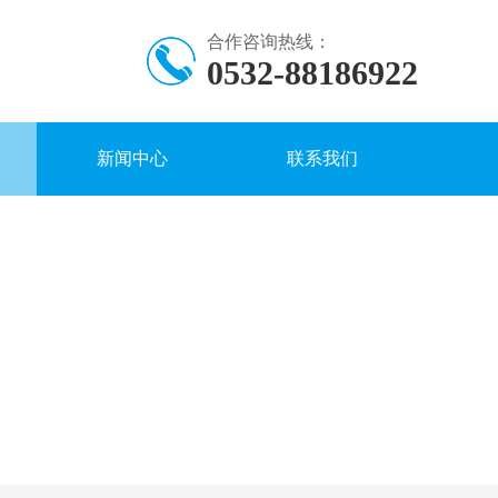
合作咨询热线：
0532-88186922
新闻中心
联系我们